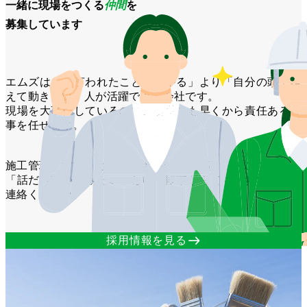
一緒に現場をつくる
仲間
を
募集しています
エムズは、「言われたことだけやる」より「自分の頭で考
えて動きたい」人が活躍できる会社です。
現場を大事にしているので、若手でも早くから責任ある仕
事を任せます。
施工管理・営業、どちらのポジションも募集中です。
「話だけ聞いてみたい」という段階からでも、お気軽にご
連絡ください。
east
採用情報を見る