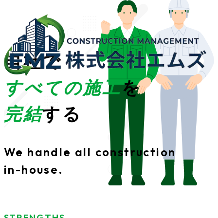
ホーム
自社で
エムズの強み
業務内容
よくある質問
すべての施工
を
施工事例
会社案内
完結
する
採用情報
お問い合わせ
We handle all construction
in-house.
STRENGTHS