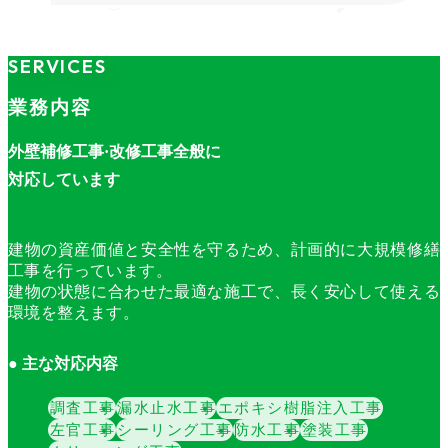
SERVICES
業務内容
外壁補修工事·改修工事全般に
対応しています
建物の資産価値と安全性を守るため、計画的に大規模修繕
工事を行っています。
建物の状態に合わせた最適な施工で、長く安心して使える
環境を整えます。
● 主な対応内容
調査工事
漏水止水工事
エポキシ樹脂注入工事
左官工事
シーリング工事
防水工事
塗装工事