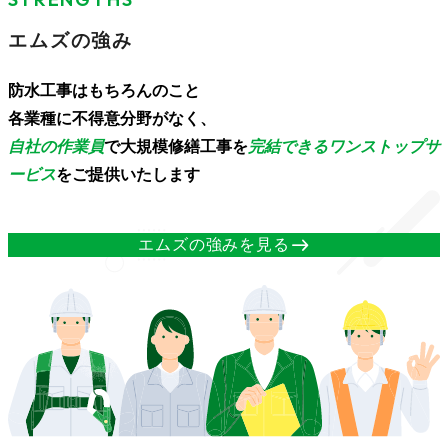
エムズの強み
防水工事はもちろんのこと
各業種に不得意分野がなく、
自社の作業員
で大規模修繕工事を
完結できる
ワンストップサ
ービス
をご提供いたします
east
エムズの強みを見る